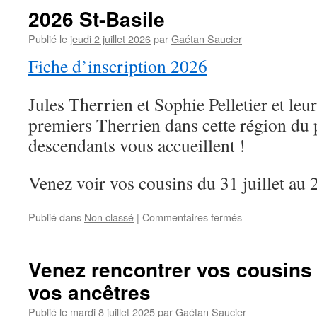
2026 St-Basile
Publié le
jeudi 2 juillet 2026
par
Gaétan Saucier
Fiche d’inscription 2026
Jules Therrien et Sophie Pelletier et leur
premiers Therrien dans cette région du 
descendants vous accueillent !
Venez voir vos cousins du 31 juillet au 
sur
Publié dans
Non classé
|
Commentaires fermés
2026
St-
Basile
Venez rencontrer vos cousins s
vos ancêtres
Publié le
mardi 8 juillet 2025
par
Gaétan Saucier