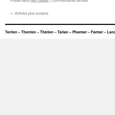
Publié dans
Non classé
|
Commentaires fermés
Bulletin
2021-
←
Articles plus anciens
01
Terrien – Therrien – Thérien – Tarian – Pharmer – Farmer – Lan