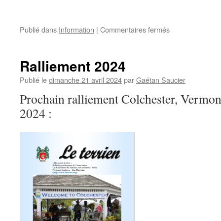
sur
Publié dans
Information
|
Commentaires fermés
Venez
rencontrer
vos
Ralliement 2024
cousins
sur
Publié le
dimanche 21 avril 2024
par
Gaétan Saucier
la
Prochain ralliement Colchester, Vermont,
terre
de
2024 :
vos
ancêtres