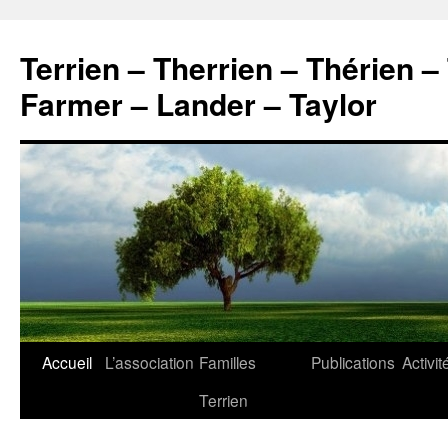
Aller
au
Terrien – Therrien – Thérien –
contenu
Farmer – Lander – Taylor
Accueil
L’association
Familles
Publications
Activit
Terrien